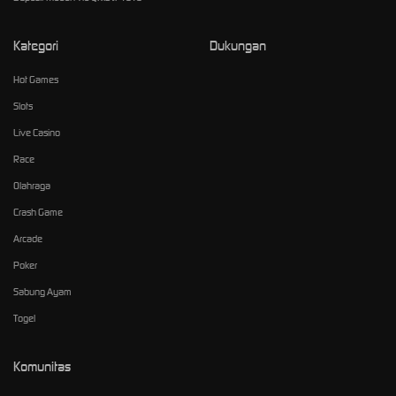
Kategori
Dukungan
Hot Games
Slots
Live Casino
Race
Olahraga
Crash Game
Arcade
Poker
Sabung Ayam
Togel
Komunitas