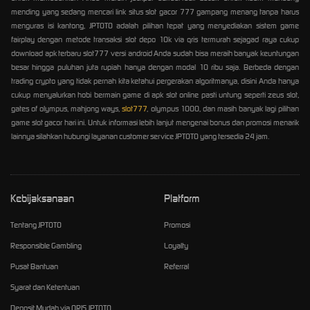
mending yang sedang mencari link situs slot gacor 777 gampang menang tanpa harus
menguras isi kantong, JPTOTO adalah pilihan tepat yang menyediakan sistem game
fairplay dengan metode transaksi slot depo 10k via qris termurah sejagad raya cukup
download apk terbaru slot777 versi android Anda sudah bisa meraih banyak keuntungan
besar hingga puluhan juta rupiah hanya dengan modal 10 ribu saja. Berbeda dengan
trading crypto yang tidak pernah kita ketahui pergerakan algoritmanya, disini Anda hanya
cukup menyalurkan hobi bermain game di apk slot online pasti untung seperti zeus slot,
gates of olympus, mahjong ways,
slot777
, olympus 1000, dan masih banyak lagi pilihan
game slot gacor hari ini. Untuk informasi lebih lanjut mengenai bonus dan promosi menarik
lainnya silahkan hubungi layanan customer service JPTOTO yang tersedia 24 jam.
Kebijaksanaan
Platform
Tentang JPTOTO
Promosi
Responsible Gambling
Loyalty
Pusat Bantuan
Referral
Syarat dan Ketentuan
Deposit Mudah via QRIS JPTOTO