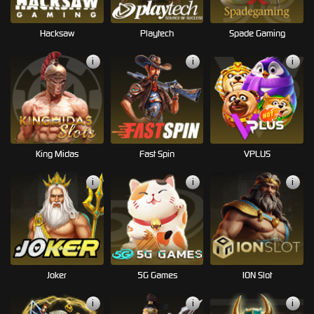
Hacksaw
Playtech
Spade Gaming
i
i
i
King Midas
Fast Spin
VPLUS
i
i
i
Joker
5G Games
ION Slot
i
i
i