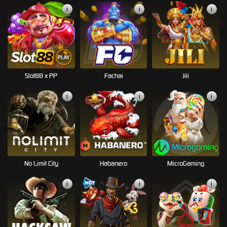
i
i
i
Slot88 x PP
Fachai
Jili
i
i
i
No Limit City
Habanero
MicroGaming
i
i
i