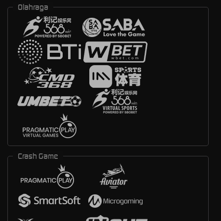
Olahraga
Crash Game