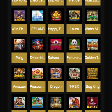
FORTUNE
Zhao Cai Jin Bao
Chjcken Djnner
Panda
Peace&Long Life
Wild Chuco
ICELAND
Happy Prosperous
Laura
Water Margin
Rally
Striper Night
Sahara Gold
Fortune Panda
Golden Tour
Amazon
Prosperous Lions
Dragon
T-REX
Boy King