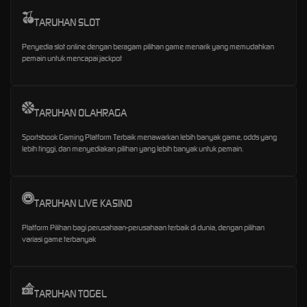
TARUHAN SLOT
Penyedia slot online dengan beragam pilihan game menarik yang memudahkan
pemain untuk mencapai jackpot
TARUHAN OLAHRAGA
Sportsbook Gaming Platform Terbaik menawarkan lebih banyak game, odds yang
lebih tinggi, dan menyediakan pilihan yang lebih banyak untuk pemain.
TARUHAN LIVE KASINO
Platform Pilihan bagi perusahaan-perusahaan terbaik di dunia, dengan pilihan
variasi game terbanyak
TARUHAN TOGEL