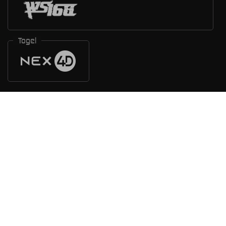
Togel