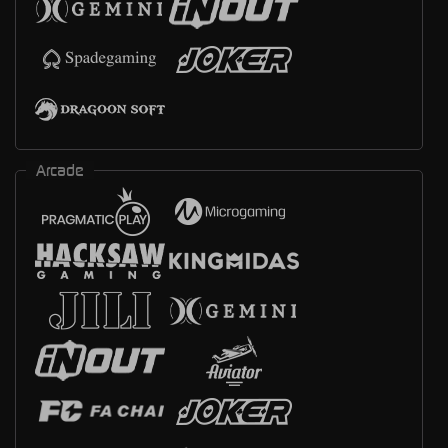
Arcade