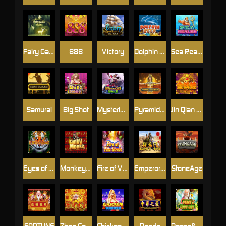
Fairy Garden
888
Victory
Dolphin Reef
Sea Realms
Samurai
Big Shot
Mysterious Witch
Pyramid Adventure
Jin Qian Wa
Eyes of Fortune
Monkey Slots
Fire of Villa Street
Emperor Gate
StoneAge