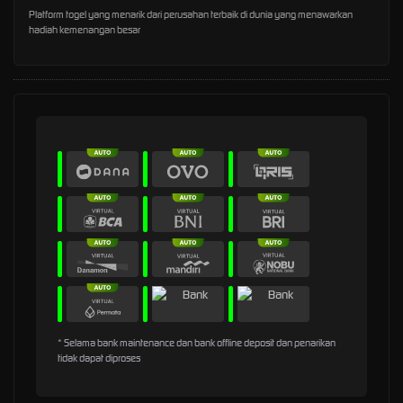
Platform togel yang menarik dari perusahan terbaik di dunia yang menawarkan
hadiah kemenangan besar
* Selama bank maintenance dan bank offline deposit dan penarikan
tidak dapat diproses