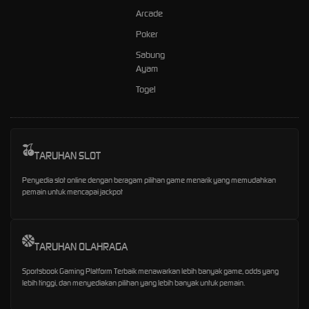
Arcade
Poker
Sabung
Ayam
Togel
TARUHAN SLOT
Penyedia slot online dengan beragam pilihan game menarik yang memudahkan
pemain untuk mencapai jackpot
TARUHAN OLAHRAGA
Sportsbook Gaming Platform Terbaik menawarkan lebih banyak game, odds yang
lebih tinggi, dan menyediakan pilihan yang lebih banyak untuk pemain.