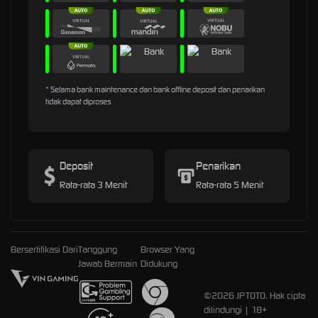
* Selama bank maintenance dan bank offline deposit dan penarikan
tidak dapat diproses
Deposit
Penarikan
Rata-rata 3 Menit
Rata-rata 5 Menit
Bersertifikasi Dari
Tanggung
Browser Yang
Jawab Bermain
Didukung
©2026 JPTOTO. Hak cipta
dilindungi | 18+