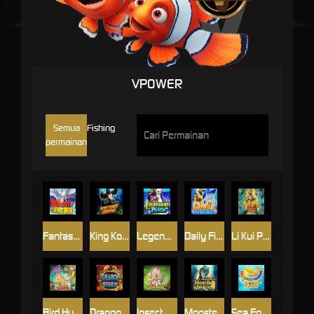
VPOWER
Semua
Fishing
permainan
Fantasy Unicorn
King Kong’s Rampage
Legendary Panda
Daily Fishing
Li Kui Pi Yu
Bird Hunter
Dragon Storm
Insect Paradise
Monster Awaken plus
Sea Food Paradise II Plus