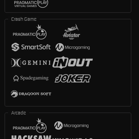
Crash Game
Arcade