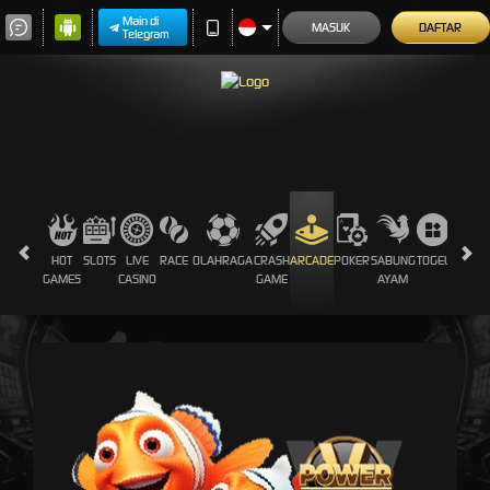
Main di
MASUK
DAFTAR
Telegram
HOT
SLOTS
LIVE
RACE
OLAHRAGA
CRASH
ARCADE
POKER
SABUNG
TOGEL
PROMO
GAMES
CASINO
GAME
AYAM