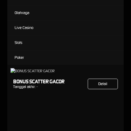
Olahraga
Live Casino
Slots
Poker
BONUS SCATTER GACOR
Detail
Tanggal akhir:
-