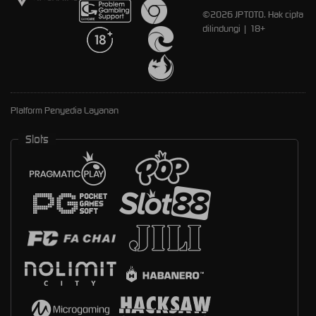
©2026 JPTOTO. Hak cipta
dilindungi | 18+
Platform Penyedia Layanan
Slots