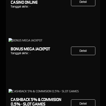
CASINO ONLINE
Detail
Tanggal akhir:
-
BONUS MEGA JACKPOT
Detail
Tanggal akhir:
-
CASHBACK 5% & COMMISION
0,5% - SLOT GAMES
Detail