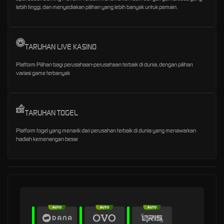
lebih tinggi, dan menyediakan pilihan yang lebih banyak untuk pemain.
TARUHAN LIVE KASINO
Platform Pilihan bagi perusahaan-perusahaan terbaik di dunia, dengan pilihan
variasi game terbanyak
TARUHAN TOGEL
Platform togel yang menarik dari perusahan terbaik di dunia yang menawarkan
hadiah kemenangan besar