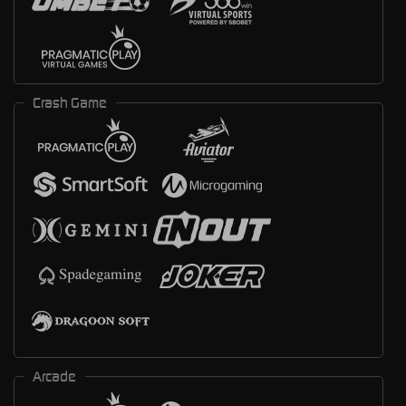
Crash Game
Arcade