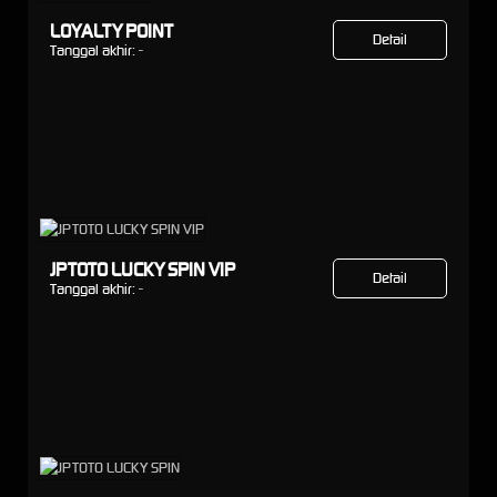
LOYALTY POINT
Detail
Tanggal akhir:
-
JPTOTO LUCKY SPIN VIP
Detail
Tanggal akhir:
-