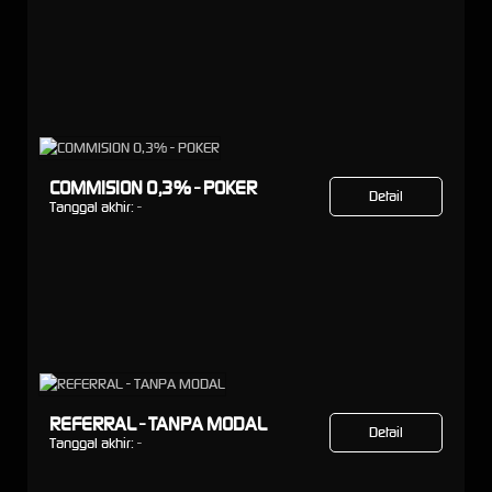
COMMISION 0,3% - POKER
Detail
Tanggal akhir:
-
REFERRAL - TANPA MODAL
Detail
Tanggal akhir:
-