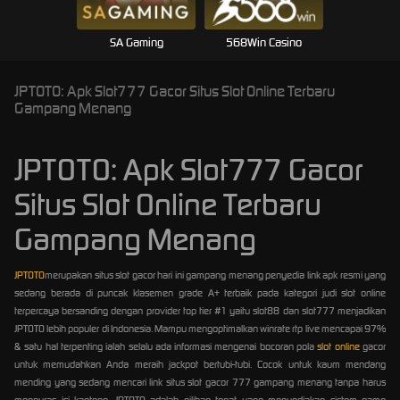
SA Gaming
568Win Casino
JPTOTO: Apk Slot777 Gacor Situs Slot Online Terbaru
Gampang Menang
JPTOTO: Apk Slot777 Gacor
Situs Slot Online Terbaru
Gampang Menang
JPTOTO
merupakan situs slot gacor hari ini gampang menang penyedia link apk resmi yang
sedang berada di puncak klasemen grade A+ terbaik pada kategori judi slot online
terpercaya bersanding dengan provider top tier #1 yaitu slot88 dan slot777 menjadikan
JPTOTO lebih populer di Indonesia. Mampu mengoptimalkan winrate rtp live mencapai 97%
& satu hal terpenting ialah selalu ada informasi mengenai bocoran pola
slot online
gacor
untuk memudahkan Anda meraih jackpot bertubi-tubi. Cocok untuk kaum mendang
mending yang sedang mencari link situs slot gacor 777 gampang menang tanpa harus
menguras isi kantong, JPTOTO adalah pilihan tepat yang menyediakan sistem game