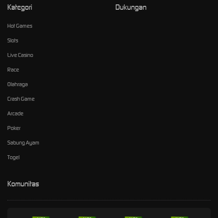
Kategori
Dukungan
Hot Games
Slots
Live Casino
Race
Olahraga
Crash Game
Arcade
Poker
Sabung Ayam
Togel
Komunitas