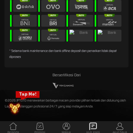
* Selama bank maintenance dan bank offline deposit dan penarikan tidak dapat
diproses
Bersertifikasi Dari
Tap Me!
©2026 JPTOTO menawarkan berbagai macam provider pilihan terbaik dan didukung oleh
Layanan Pelanggan profesional 24/7 yang siap melayani Anda.
Beranda
Promosi
Masuk
Hub. Kami
Akun Saya