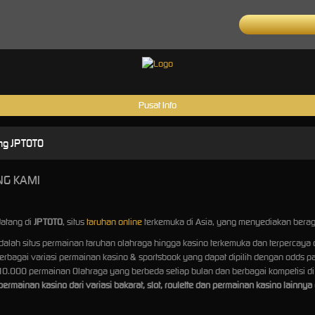
Pusat Info
ng JPTOTO
NG KAMI
atang di
JPTOTO
, situs
taruhan online
terkemuka di Asia, yang menyediakan beraga
alah situs permainan taruhan olahraga hingga kasino terkemuka dan terpercaya d
rbagai variasi permainan kasino & sportsbook yang dapat dipilih dengan odds pa
 10.000 permainan Olahraga yang berbeda setiap bulan dan berbagai kompetisi d
permainan kasino dari variasi bakarat, slot, roulette dan permainan kasino lainny