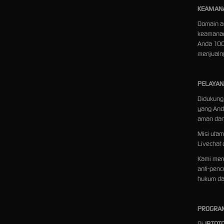
KEAMAN
Domain am
keamanan
Anda 100
menjualny
PELAYAN
Didukung 
yang Anda
aman dan 
Misi utam
Livechat
Kami mem
anti-penc
hukum da
PROGRAM
Di
JPTOT