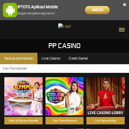
×
JPTOTO Aplikasi Mobile
UNDUH
Jangan tampilkan lagi hari ini
PP CASINO
Semua permainan
Live Casino
Crash Game
Gates of Olympus Roulette
Color Game Bonanza
Live Casino Lobby