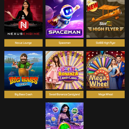
Nexus Lounge
Spaceman
Slot88 High Flyer
Big Bass Crash
Sweet Bonanza Candyland
Mega Wheel