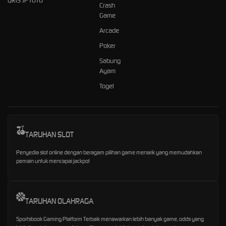
QRIS JPTOTO
Crash
Game
Arcade
Poker
Sabung
Ayam
Togel
TARUHAN SLOT
Penyedia slot online dengan beragam pilihan game menarik yang memudahkan
pemain untuk mencapai jackpot
TARUHAN OLAHRAGA
Sportsbook Gaming Platform Terbaik menawarkan lebih banyak game, odds yang