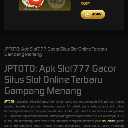
togel!
MAIN
JPTOTO: Apk Slot777 Gacor Situs Slot Online Terbaru
Gampang Menang
JPTOTO: Apk Slot777 Gacor
Situs Slot Online Terbaru
Gampang Menang
JPTOTO
merupakan situs slot gacor hari ini gampang menang penyedia link apk resmi yang
sedang berada di puncak klasemen grade A+ terbaik pada kategori judi slot online
terpercaya bersanding dengan provider top tier #1 yaitu slot88 dan slot777 menjadikan
JPTOTO lebih populer di Indonesia. Mampu mengoptimalkan winrate rtp live mencapai 97%
& satu hal terpenting ialah selalu ada informasi mengenai bocoran pola
slot online
gacor
untuk memudahkan Anda meraih jackpot bertubi-tubi. Cocok untuk kaum mendang