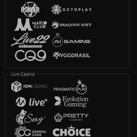
Live Casino