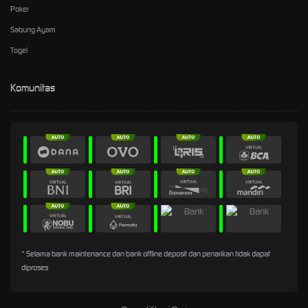
Poker
Sabung Ayam
Togel
Komunitas
* Selama bank maintenance dan bank offline deposit dan penarikan tidak dapat
diproses