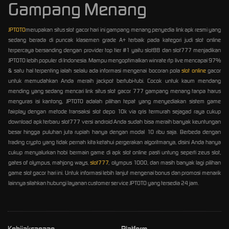
Gampang Menang
JPTOTO
merupakan situs slot gacor hari ini gampang menang penyedia link apk resmi yang
sedang berada di puncak klasemen grade A+ terbaik pada kategori judi slot online
terpercaya bersanding dengan provider top tier #1 yaitu slot88 dan slot777 menjadikan
JPTOTO lebih populer di Indonesia. Mampu mengoptimalkan winrate rtp live mencapai 97%
& satu hal terpenting ialah selalu ada informasi mengenai bocoran pola
slot online
gacor
untuk memudahkan Anda meraih jackpot bertubi-tubi. Cocok untuk kaum mendang
mending yang sedang mencari link situs slot gacor 777 gampang menang tanpa harus
menguras isi kantong, JPTOTO adalah pilihan tepat yang menyediakan sistem game
fairplay dengan metode transaksi slot depo 10k via qris termurah sejagad raya cukup
download apk terbaru slot777 versi android Anda sudah bisa meraih banyak keuntungan
besar hingga puluhan juta rupiah hanya dengan modal 10 ribu saja. Berbeda dengan
trading crypto yang tidak pernah kita ketahui pergerakan algoritmanya, disini Anda hanya
cukup menyalurkan hobi bermain game di apk slot online pasti untung seperti zeus slot,
gates of olympus, mahjong ways,
slot777
, olympus 1000, dan masih banyak lagi pilihan
game slot gacor hari ini. Untuk informasi lebih lanjut mengenai bonus dan promosi menarik
lainnya silahkan hubungi layanan customer service JPTOTO yang tersedia 24 jam.
Kebijaksanaan
Platform